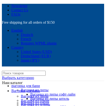
Newsletter
Contact Us
FAQs
Free shipping for all orders of $150
English
Deutsch
French
Requires WPML plugin
Country
United States (USD)
Deutschland (EUR)
Japan (JPY)
Выбрать категорию
Наш каталог
Вагонка для бани
Вагонка из липы
Вагонка для бани
Вагонка из липы софт-лайн
Вагонка из липы
Вагонка из липы штиль
Вагонка из ольхи
Вагонка из ольхи
Вагонка из осины