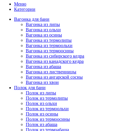
Меню
Категории
Вагонка для бани
Вагонка из липы
Вагонка из ольхи
Вагонка из осины
Вагонка из термолипы
Вагонка из термоольхи
Вагонка из термоосины
Вагонка из сибирского кедра
Вагонка из канадского кедра
Вагонка из абаша
Вагонка из лиственницы
Вагонка из ангарской сосны
Вагонка из хвои
Полок для бани
Полок из липы
Полок из термолипы
Полок из ольхи
Полок из термоольхи
Полок из осины
Полок из термоосины
Полок из абаша
Полок из термоабаша