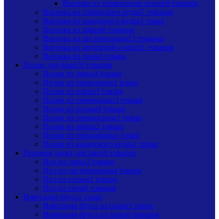
Вагонка из термоосины штиль
8 товаров
Вагонка из сибирского кедра
7 товаров
Вагонка из канадского кедра
1 товар
Вагонка из абаша
0 товаров
Вагонка из лиственницы
12 товаров
Вагонка из ангарской сосны
11 товаров
Вагонка из хвои
4 товара
Полок для бани
20 товаров
Полок из липы
4 товара
Полок из термолипы
1 товар
Полок из ольхи
3 товара
Полок из термоольхи
3 товара
Полок из осины
4 товара
Полок из термоосины
1 товар
Полок из абаша
2 товара
Полок из термоабаша
1 товар
Полок из канадского кедра
1 товар
Половая доска для бани
8 товаров
Пол из липы
2 товара
Пол из лиственницы
4 товара
Пол из осины
2 товара
Пол из хвои
0 товаров
Имитация бруса
1 товар
Имитация бруса из ольхи
1 товар
Имитация бруса из липы
0 товаров