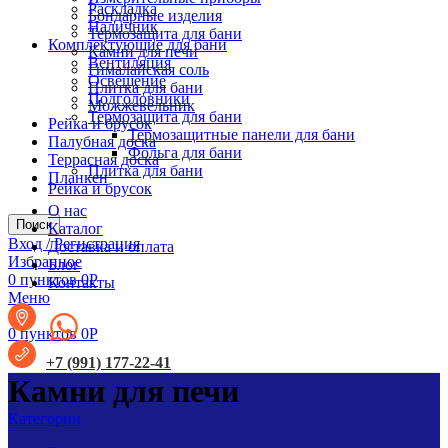
Раскладка
Бондарные изделия
Наличник
Термозащита для бани
Комплектующие для бани
Камни для печи
Вентиляция
Гималайская соль
Освещение
Плитка для бани
Подголовники
Можжевельник
Термозащита для бани
Рейка и брусок
Термозащитные панели для бани
Палубная доска
Фольга для бани
Террасная доска
Плитка для бани
Планкен
Рейка и брусок
О нас
Поиск
Каталог
Вход / Регистрация
Доставка и оплата
Избранное
Блог
0
пунктов
0
Р
Контакты
Меню
0
пунктов
0
Р
+7 (991) 177-22-41
Камни для печи
Категории