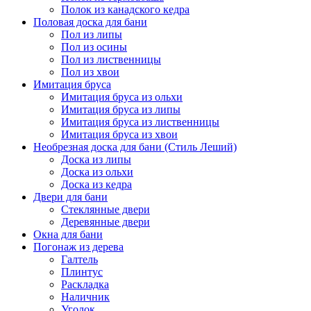
Полок из канадского кедра
Половая доска для бани
Пол из липы
Пол из осины
Пол из лиственницы
Пол из хвои
Имитация бруса
Имитация бруса из ольхи
Имитация бруса из липы
Имитация бруса из лиственницы
Имитация бруса из хвои
Необрезная доска для бани (Стиль Леший)
Доска из липы
Доска из ольхи
Доска из кедра
Двери для бани
Стеклянные двери
Деревянные двери
Окна для бани
Погонаж из дерева
Галтель
Плинтус
Раскладка
Наличник
Уголок