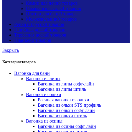
Камни для печи
0 товаров
Гималайская соль
0 товаров
Плитка для бани
3 товара
Можжевельник
0 товаров
Рейка и брусок
8 товаров
Палубная доска
0 товаров
Террасная доска
0 товаров
Планкен
0 товаров
Закрыть
Категории товаров
Вагонка для бани
Вагонка из липы
Вагонка из липы софт-лайн
Вагонка из липы штиль
Вагонка из ольхи
Реечная вагонка из ольхи
Вагонка из ольхи STS профиль
Вагонка из ольхи софт-лайн
Вагонка из ольхи штиль
Вагонка из осины
Вагонка из осины софт-лайн
Вагонка из осины штиль