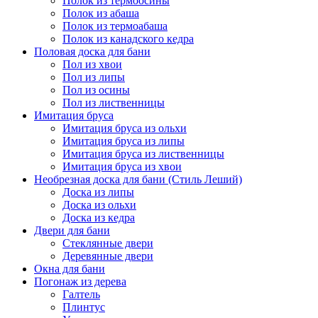
Полок из термоосины
Полок из абаша
Полок из термоабаша
Полок из канадского кедра
Половая доска для бани
Пол из хвои
Пол из липы
Пол из осины
Пол из лиственницы
Имитация бруса
Имитация бруса из ольхи
Имитация бруса из липы
Имитация бруса из лиственницы
Имитация бруса из хвои
Необрезная доска для бани (Стиль Леший)
Доска из липы
Доска из ольхи
Доска из кедра
Двери для бани
Стеклянные двери
Деревянные двери
Окна для бани
Погонаж из дерева
Галтель
Плинтус