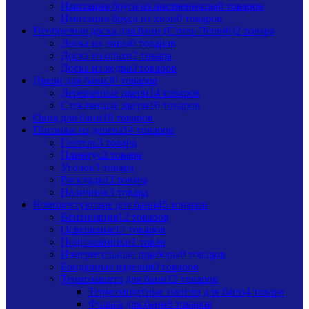
Имитация бруса из лиственницы
0 товаров
Имитация бруса из хвои
0 товаров
Необрезная доска для бани (Стиль Леший)
2 товара
Доска из липы
0 товаров
Доска из ольхи
2 товара
Доска из кедра
0 товаров
Двери для бани
30 товаров
Деревянные двери
14 товаров
Стеклянные двери
16 товаров
Окна для бани
10 товаров
Погонаж из дерева
14 товаров
Галтель
3 товара
Плинтус
2 товара
Уголок
3 товара
Раскладка
3 товара
Наличник
3 товара
Комплектующие для бани
45 товаров
Вентиляция
12 товаров
Освещение
17 товаров
Подголовники
1 товар
Измерительные приборы
0 товаров
Бондарные изделия
0 товаров
Термозащита для бани
12 товаров
Термозащитные панели для бани
4 товара
Фольга для бани
8 товаров