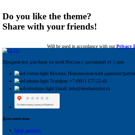
Do you like the theme?
Share with your friends!
Will be used in accordance with our
Privacy 
Продаем все для бани по всей России с доставкой от 1 дня
Москва, Новомосковский административ
Телефон: +7 (991) 177-22-41
Email: info@mosbanistroi.ru
Дополнительно
Мой аккаунт