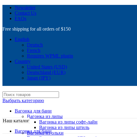
Newsletter
Contact Us
FAQs
Free shipping for all orders of $150
English
Deutsch
French
Requires WPML plugin
Country
United States (USD)
Deutschland (EUR)
Japan (JPY)
Выбрать категорию
Вагонка для бани
Вагонка из липы
Наш каталог
Вагонка из липы софт-лайн
Вагонка из липы штиль
Вагонка для бани
Вагонка из ольхи