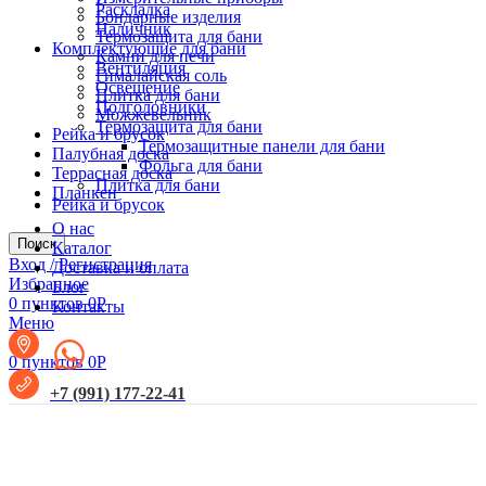
Раскладка
Бондарные изделия
Наличник
Термозащита для бани
Комплектующие для бани
Камни для печи
Вентиляция
Гималайская соль
Освещение
Плитка для бани
Подголовники
Можжевельник
Термозащита для бани
Рейка и брусок
Термозащитные панели для бани
Палубная доска
Фольга для бани
Террасная доска
Плитка для бани
Планкен
Рейка и брусок
О нас
Поиск
Каталог
Вход / Регистрация
Доставка и оплата
Избранное
Блог
0
пунктов
0
Р
Контакты
Меню
0
пунктов
0
Р
+7 (991) 177-22-41