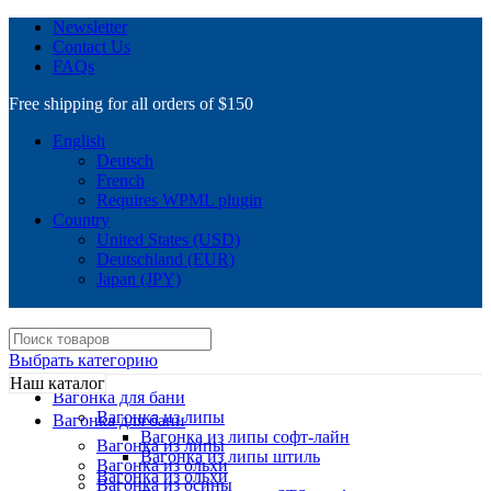
Newsletter
Contact Us
FAQs
Free shipping for all orders of $150
English
Deutsch
French
Requires WPML plugin
Country
United States (USD)
Deutschland (EUR)
Japan (JPY)
Выбрать категорию
Наш каталог
Вагонка для бани
Вагонка из липы
Вагонка для бани
Вагонка из липы софт-лайн
Вагонка из липы
Вагонка из липы штиль
Вагонка из ольхи
Вагонка из ольхи
Вагонка из осины