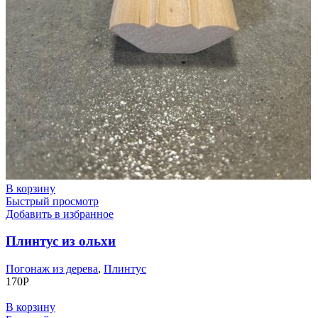
В корзину
Быстрый просмотр
Добавить в избранное
Плинтус из ольхи
Погонаж из дерева
,
Плинтус
170
Р
В корзину