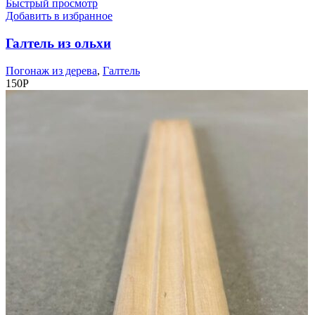
Быстрый просмотр
Добавить в избранное
Галтель из ольхи
Погонаж из дерева
,
Галтель
150
Р