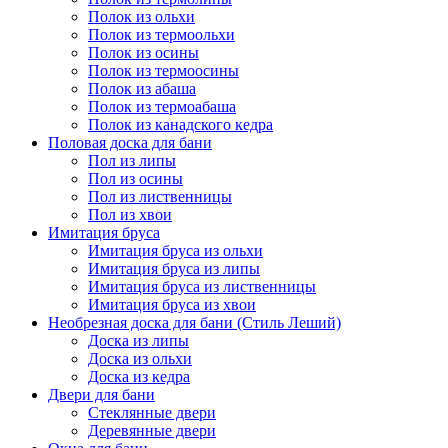
Полок из ольхи
Полок из термоольхи
Полок из осины
Полок из термоосины
Полок из абаша
Полок из термоабаша
Полок из канадского кедра
Половая доска для бани
Пол из липы
Пол из осины
Пол из лиственницы
Пол из хвои
Имитация бруса
Имитация бруса из ольхи
Имитация бруса из липы
Имитация бруса из лиственницы
Имитация бруса из хвои
Необрезная доска для бани (Стиль Леший)
Доска из липы
Доска из ольхи
Доска из кедра
Двери для бани
Стеклянные двери
Деревянные двери