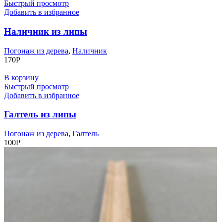
Быстрый просмотр
Добавить в избранное
Наличник из липы
Погонаж из дерева
,
Наличник
170
Р
В корзину
Быстрый просмотр
Добавить в избранное
Галтель из липы
Погонаж из дерева
,
Галтель
100
Р