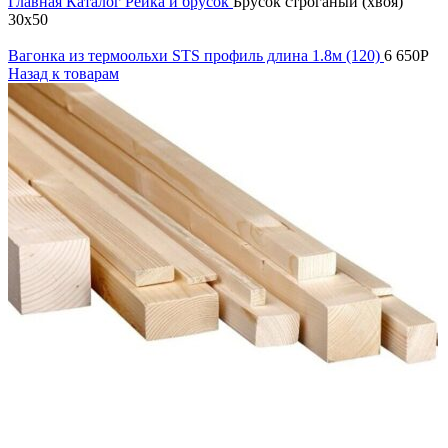
Главная
Каталог
Рейка и брусок
Брусок строганый (хвоя)
30х50
Вагонка из термоольхи STS профиль длина 1.8м (120)
6 650
Р
Назад к товарам