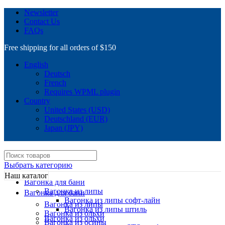
Newsletter
Contact Us
FAQs
Free shipping for all orders of $150
English
Deutsch
French
Requires WPML plugin
Country
United States (USD)
Deutschland (EUR)
Japan (JPY)
Выбрать категорию
Наш каталог
Вагонка для бани
Вагонка из липы
Вагонка для бани
Вагонка из липы софт-лайн
Вагонка из липы
Вагонка из липы штиль
Вагонка из ольхи
Вагонка из ольхи
Вагонка из осины