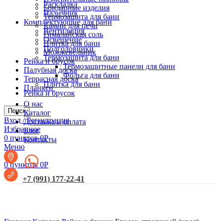
Раскладка
Бондарные изделия
Наличник
Термозащита для бани
Комплектующие для бани
Камни для печи
Вентиляция
Гималайская соль
Освещение
Плитка для бани
Подголовники
Можжевельник
Термозащита для бани
Рейка и брусок
Термозащитные панели для бани
Палубная доска
Фольга для бани
Террасная доска
Плитка для бани
Планкен
Рейка и брусок
О нас
Поиск
Каталог
Вход / Регистрация
Доставка и оплата
Избранное
Блог
0
пунктов
0
Р
Контакты
Меню
0
пунктов
0
Р
+7 (991) 177-22-41
Увеличить