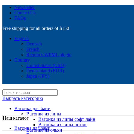
Newsletter
Contact Us
FAQs
Free shipping for all orders of $150
English
Deutsch
French
Requires WPML plugin
Country
United States (USD)
Deutschland (EUR)
Japan (JPY)
Выбрать категорию
Вагонка для бани
Вагонка из липы
Наш каталог
Вагонка из липы софт-лайн
Вагонка из липы штиль
Вагонка для бани
Вагонка из ольхи