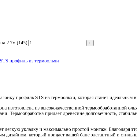
а 2.7м (145)
STS профиль из термоольхи
онку профиль STS из термоольхи, которая станет идеальным в
она изготовлена из высококачественной термообработанной оль
ани. Термообработка придает древесине долговечность, стабиль
ет легкую укладку и максимально простой монтаж. Благодаря это
ым дизайном, который придаст вашей бане элегантный и стильн