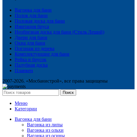
Вагонка для бани
Полок для бани
Половая доска для бани
Имитация бруса
Необрезная доска для бани (Стиль Леший)
Двери для бани
Окна для бани
Погонаж из дерева
Комплектующие для бани
Рейка и брусок
Палубная доска
Планкен
2007-2026. «Мосбанистрой», все права защищены
Поиск
Меню
Категории
Вагонка для бани
Вагонка из липы
Вагонка из ольхи
Вагонка из осины