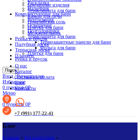
Раскладка
Бондарные изделия
Наличник
Термозащита для бани
Комплектующие для бани
Камни для печи
Вентиляция
Гималайская соль
Освещение
Плитка для бани
Подголовники
Можжевельник
Термозащита для бани
Рейка и брусок
Термозащитные панели для бани
Палубная доска
Фольга для бани
Террасная доска
Плитка для бани
Планкен
Рейка и брусок
О нас
Поиск
Каталог
Вход / Регистрация
Доставка и оплата
Избранное
Блог
0
пунктов
0
Р
Контакты
Меню
0
пунктов
0
Р
+7 (991) 177-22-41
Блог
Главная
»
Без категории
»