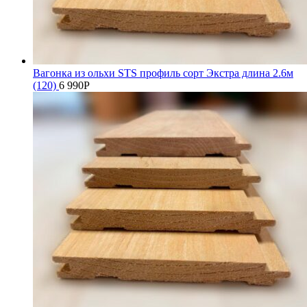
Вагонка из ольхи STS профиль сорт Экстра длина 2.6м
(120)
6 990
Р