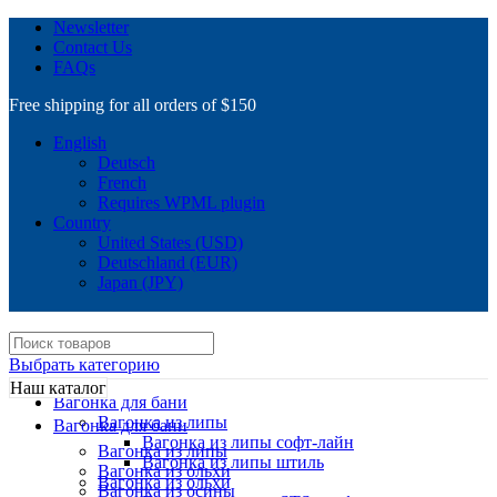
Newsletter
Contact Us
FAQs
Free shipping for all orders of $150
English
Deutsch
French
Requires WPML plugin
Country
United States (USD)
Deutschland (EUR)
Japan (JPY)
Выбрать категорию
Наш каталог
Вагонка для бани
Вагонка из липы
Вагонка для бани
Вагонка из липы софт-лайн
Вагонка из липы
Вагонка из липы штиль
Вагонка из ольхи
Вагонка из ольхи
Вагонка из осины