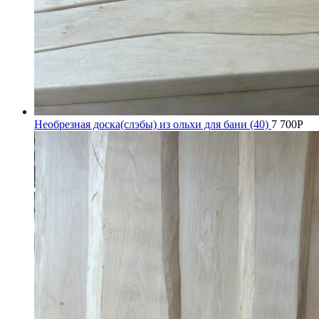
Необрезная доска(слэбы) из ольхи для бани (40)
7 700
Р