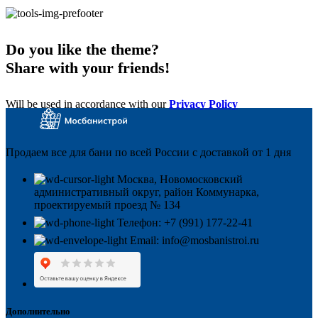
Do you like the theme?
Share with your friends!
Will be used in accordance with our
Privacy Policy
Продаем все для бани по всей России с доставкой от 1 дня
Москва, Новомосковский
административный округ, район Коммунарка,
проектируемый проезд № 134
Телефон: +7 (991) 177-22-41
Email: info@mosbanistroi.ru
Дополнительно