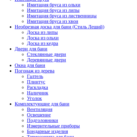
Имитация бруса из ольхи
Имитация бруса из липы
Имитация бруса из лиственницы
Имитация бруса из хвои
Необрезная доска для бани (Стиль Леший)
Доска из липы
Доска из ольхи
Доска из кедра
Двери для бани
Стеклянные двери
Деревянные двери
Окна для бани
Погонаж из дерева
Галтель
Плинтус
Раскладка
Наличник
Уголок
Комплектующие для бани
Вентиляция
Освещение
Подголовники
Измерительные приборы
Бондарные изделия
Термозащита для бани