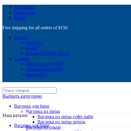
Newsletter
Contact Us
FAQs
Free shipping for all orders of $150
English
Deutsch
French
Requires WPML plugin
Country
United States (USD)
Deutschland (EUR)
Japan (JPY)
Выбрать категорию
Вагонка для бани
Вагонка из липы
Наш каталог
Вагонка из липы софт-лайн
Вагонка из липы штиль
Вагонка для бани
Вагонка из ольхи