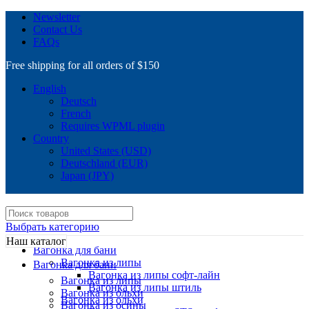
Newsletter
Contact Us
FAQs
Free shipping for all orders of $150
English
Deutsch
French
Requires WPML plugin
Country
United States (USD)
Deutschland (EUR)
Japan (JPY)
Выбрать категорию
Наш каталог
Вагонка для бани
Вагонка из липы
Вагонка для бани
Вагонка из липы софт-лайн
Вагонка из липы
Вагонка из липы штиль
Вагонка из ольхи
Вагонка из ольхи
Вагонка из осины