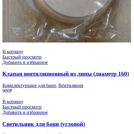
В корзину
Быстрый просмотр
Добавить в избранное
Клапан вентиляционный из липы (диаметр 160)
Комплектующие для бани
,
Вентиляция
900
Р
В корзину
Быстрый просмотр
Добавить в избранное
Светильник для бани (угловой)