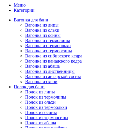
Меню
Категории
Вагонка для бани
Вагонка из липы
Вагонка из ольхи
Вагонка из осины
Вагонка из термолипы
Вагонка из термоольхи
Вагонка из термоосины
Вагонка из сибирского кедра
Вагонка из канадского кедра
Вагонка из абаша
Вагонка из лиственницы
Вагонка из ангарской сосны
Вагонка из хвои
Полок для бани
Полок из липы
Полок из термолипы
Полок из ольхи
Полок из термоольхи
Полок из осины
Полок из термоосины
Полок из абаша
Полок из термоабаша