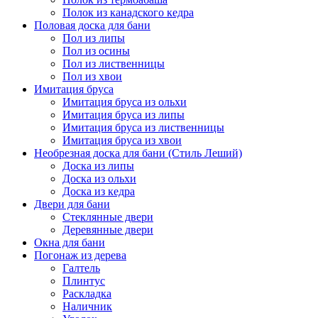
Полок из канадского кедра
Половая доска для бани
Пол из липы
Пол из осины
Пол из лиственницы
Пол из хвои
Имитация бруса
Имитация бруса из ольхи
Имитация бруса из липы
Имитация бруса из лиственницы
Имитация бруса из хвои
Необрезная доска для бани (Стиль Леший)
Доска из липы
Доска из ольхи
Доска из кедра
Двери для бани
Стеклянные двери
Деревянные двери
Окна для бани
Погонаж из дерева
Галтель
Плинтус
Раскладка
Наличник