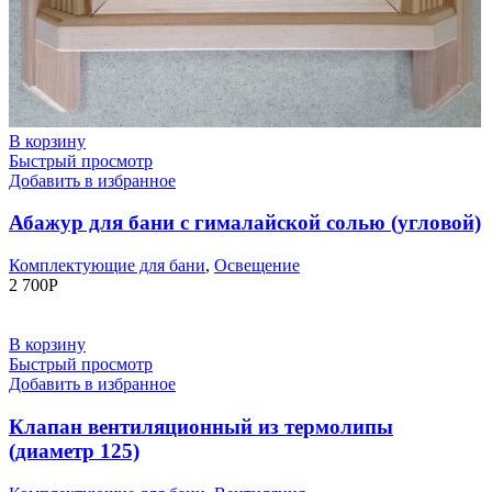
В корзину
Быстрый просмотр
Добавить в избранное
Абажур для бани с гималайской солью (угловой)
Комплектующие для бани
,
Освещение
2 700
Р
В корзину
Быстрый просмотр
Добавить в избранное
Клапан вентиляционный из термолипы
(диаметр 125)