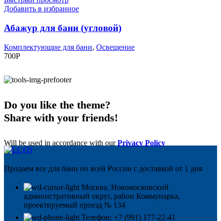
Добавить в избранное
Абажур для бани (угловой)
Комплектующие для бани
,
Освещение
700
Р
Do you like the theme?
Share with your friends!
Will be used in accordance with our
Privacy Policy
Продаем все для бани по всей России с доставкой от 1 дня
Москва, Новомосковский
административный округ, район Коммунарка,
проектируемый проезд № 134
Телефон: +7 (991) 177-22-41