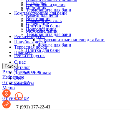
Раскладка
Бондарные изделия
Наличник
Термозащита для бани
Комплектующие для бани
Камни для печи
Вентиляция
Гималайская соль
Освещение
Плитка для бани
Подголовники
Можжевельник
Термозащита для бани
Рейка и брусок
Термозащитные панели для бани
Палубная доска
Фольга для бани
Террасная доска
Плитка для бани
Планкен
Рейка и брусок
О нас
Поиск
Каталог
Вход / Регистрация
Доставка и оплата
Избранное
Блог
0
пунктов
0
Р
Контакты
Меню
0
пунктов
0
Р
+7 (991) 177-22-41