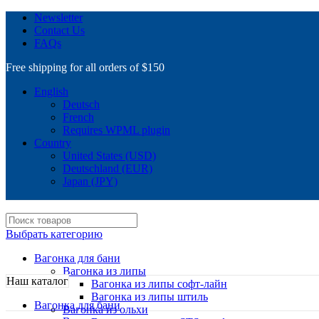
Newsletter
Contact Us
FAQs
Free shipping for all orders of $150
English
Deutsch
French
Requires WPML plugin
Country
United States (USD)
Deutschland (EUR)
Japan (JPY)
Выбрать категорию
Вагонка для бани
Вагонка из липы
Наш каталог
Вагонка из липы софт-лайн
Вагонка из липы штиль
Вагонка для бани
Вагонка из ольхи