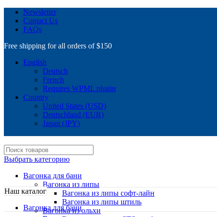
Newsletter
Contact Us
FAQs
Free shipping for all orders of $150
English
Deutsch
French
Requires WPML plugin
Country
United States (USD)
Deutschland (EUR)
Japan (JPY)
Выбрать категорию
Вагонка для бани
Вагонка из липы
Наш каталог
Вагонка из липы софт-лайн
Вагонка из липы штиль
Вагонка для бани
Вагонка из ольхи