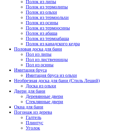
Полок из липы
Полок из термолипы
Полок из ольхи
Полок из термоольхи
Полок из осины
Полок из термоосины
Полок из абаша
Полок из термоабаша
Полок из канадского кедра
Половая доска для бани
Пол из липы
Пол из лиственницы
Пол из осины
Имитация бруса
Имитация бруса из ольхи
Необрезная доска для бани (Стиль Леший)
Доска из ольхи
Двери для бани
Деревянные двери
Стеклянные двери
Окна для бани
Погонаж из дерева
Галтель
Плинтус
Уголок