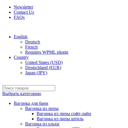
Newsletter
Contact Us
FAQs
Free shipping for all orders of $150
English
Deutsch
French
Requires WPML plugin
Country
United States (USD)
Deutschland (EUR)
Japan (JPY)
Выбрать категорию
Вагонка для бани
Вагонка из липы
Вагонка из липы софт-лайн
Вагонка из липы штиль
Вагонка из ольхи