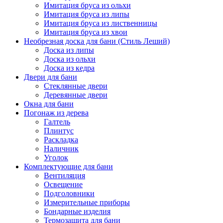
Имитация бруса из ольхи
Имитация бруса из липы
Имитация бруса из лиственницы
Имитация бруса из хвои
Необрезная доска для бани (Стиль Леший)
Доска из липы
Доска из ольхи
Доска из кедра
Двери для бани
Стеклянные двери
Деревянные двери
Окна для бани
Погонаж из дерева
Галтель
Плинтус
Раскладка
Наличник
Уголок
Комплектующие для бани
Вентиляция
Освещение
Подголовники
Измерительные приборы
Бондарные изделия
Термозащита для бани