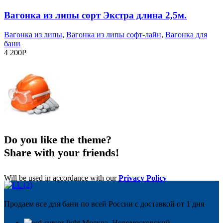
Вагонка из липы сорт Экстра длина 2,5м.
Вагонка из липы
,
Вагонка из липы софт-лайн
,
Вагонка для
бани
4 200
Р
Do you like the theme?
Share with your friends!
Will be used in accordance with our
Privacy Policy
Продаем все для бани по всей России с доставкой от 1 дня
Москва, Новомосковский