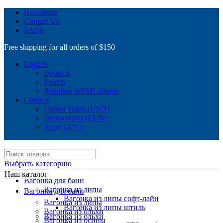
Newsletter
Contact Us
FAQs
Free shipping for all orders of $150
English
Deutsch
French
Requires WPML plugin
Country
United States (USD)
Deutschland (EUR)
Japan (JPY)
Выбрать категорию
Наш каталог
Вагонка для бани
Вагонка из липы
Вагонка для бани
Вагонка из липы софт-лайн
Вагонка из липы
Вагонка из липы штиль
Вагонка из ольхи
Вагонка из ольхи
Вагонка из осины