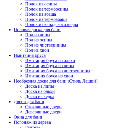
Полок из осины
Полок из термоосины
Полок из абаша
Полок из термоабаша
Полок из канадского кедра
Половая доска для бани
Пол из липы
Пол из осины
Пол из лиственницы
Пол из хвои
Имитация бруса
Имитация бруса из ольхи
Имитация бруса из липы
Имитация бруса из лиственницы
Имитация бруса из хвои
Необрезная доска для бани (Стиль Леший)
Доска из липы
Доска из ольхи
Доска из кедра
Двери для бани
Стеклянные двери
Деревянные двери
Окна для бани
Погонаж из дерева
Галтель