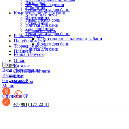
Раскладка
Бондарные изделия
Наличник
Термозащита для бани
Комплектующие для бани
Камни для печи
Вентиляция
Гималайская соль
Освещение
Плитка для бани
Подголовники
Можжевельник
Термозащита для бани
Рейка и брусок
Термозащитные панели для бани
Палубная доска
Фольга для бани
Террасная доска
Плитка для бани
Планкен
Рейка и брусок
О нас
Поиск
Каталог
Вход / Регистрация
Доставка и оплата
Избранное
Блог
0
пунктов
0
Р
Контакты
Меню
0
пунктов
0
Р
+7 (991) 177-22-41