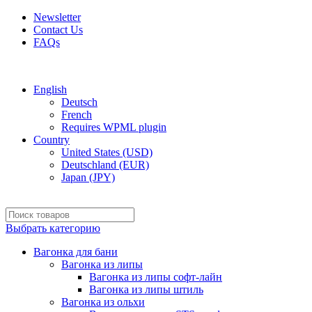
Newsletter
Contact Us
FAQs
Free shipping for all orders of $150
English
Deutsch
French
Requires WPML plugin
Country
United States (USD)
Deutschland (EUR)
Japan (JPY)
Выбрать категорию
Вагонка для бани
Вагонка из липы
Вагонка из липы софт-лайн
Вагонка из липы штиль
Вагонка из ольхи