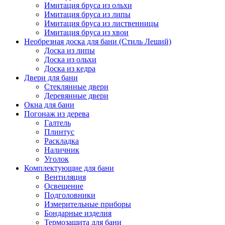
Имитация бруса из ольхи
Имитация бруса из липы
Имитация бруса из лиственницы
Имитация бруса из хвои
Необрезная доска для бани (Стиль Леший)
Доска из липы
Доска из ольхи
Доска из кедра
Двери для бани
Стеклянные двери
Деревянные двери
Окна для бани
Погонаж из дерева
Галтель
Плинтус
Раскладка
Наличник
Уголок
Комплектующие для бани
Вентиляция
Освещение
Подголовники
Измерительные приборы
Бондарные изделия
Термозащита для бани