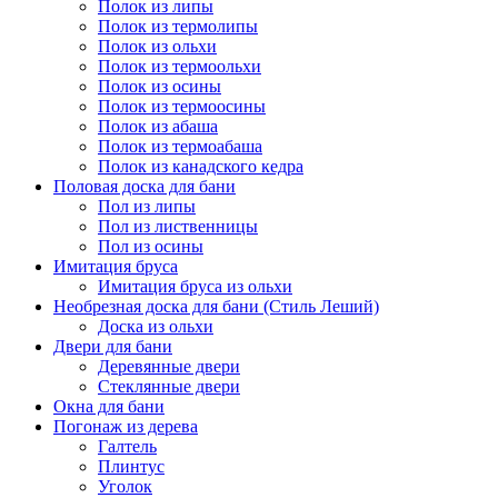
Полок из липы
Полок из термолипы
Полок из ольхи
Полок из термоольхи
Полок из осины
Полок из термоосины
Полок из абаша
Полок из термоабаша
Полок из канадского кедра
Половая доска для бани
Пол из липы
Пол из лиственницы
Пол из осины
Имитация бруса
Имитация бруса из ольхи
Необрезная доска для бани (Стиль Леший)
Доска из ольхи
Двери для бани
Деревянные двери
Стеклянные двери
Окна для бани
Погонаж из дерева
Галтель
Плинтус
Уголок