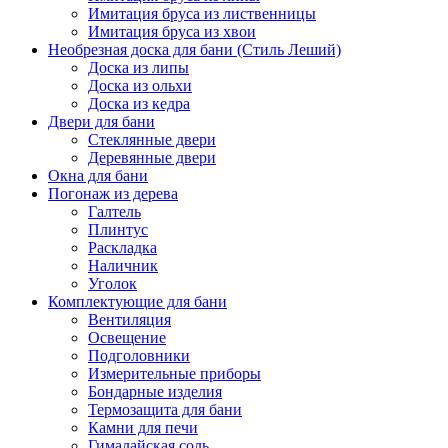
Имитация бруса из лиственницы
Имитация бруса из хвои
Необрезная доска для бани (Стиль Леший)
Доска из липы
Доска из ольхи
Доска из кедра
Двери для бани
Стеклянные двери
Деревянные двери
Окна для бани
Погонаж из дерева
Галтель
Плинтус
Раскладка
Наличник
Уголок
Комплектующие для бани
Вентиляция
Освещение
Подголовники
Измерительные приборы
Бондарные изделия
Термозащита для бани
Камни для печи
Гималайская соль