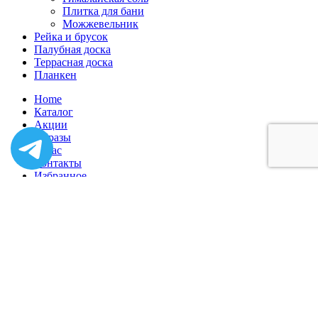
Плитка для бани
Можжевельник
Рейка и брусок
Палубная доска
Террасная доска
Планкен
Home
Каталог
Акции
Образы
О нас
Контакты
Избранное
Вход / Регистрация
Корзина
Закрыть
Вход
Закрыть
Нет аккаунта?
Создать аккаунт
Главная