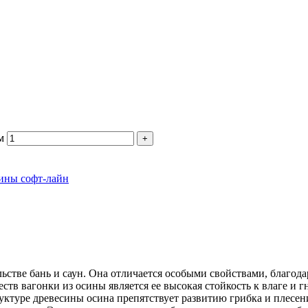
м
сины софт-лайн
ельстве бань и саун. Она отличается особыми свойствами, благо
 вагонки из осины является ее высокая стойкость к влаге и гн
руктуре древесины осина препятствует развитию грибка и плесе