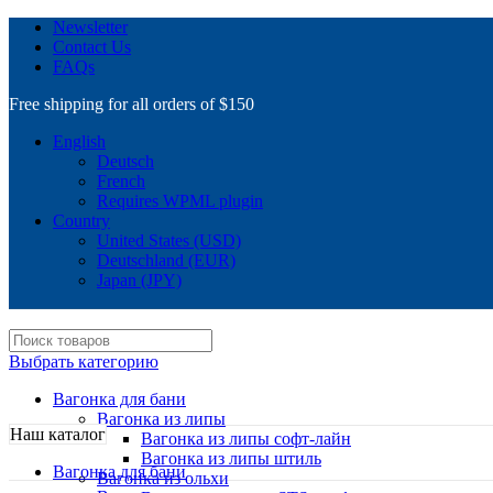
Newsletter
Contact Us
FAQs
Free shipping for all orders of $150
English
Deutsch
French
Requires WPML plugin
Country
United States (USD)
Deutschland (EUR)
Japan (JPY)
Выбрать категорию
Вагонка для бани
Вагонка из липы
Наш каталог
Вагонка из липы софт-лайн
Вагонка из липы штиль
Вагонка для бани
Вагонка из ольхи