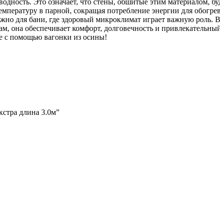
одность. Это означает, что стены, обшитые этим материалом, бу
мпературу в парной, сокращая потребление энергии для обогрев
жно для бани, где здоровый микроклимат играет важную роль. В
ам, она обеспечивает комфорт, долговечность и привлекательн
е с помощью вагонки из осины!
кстра длина 3.0м”