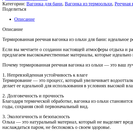
Категории:
Вагонка для бани
,
Вагонка из термоольхи
,
Реечная 
Поделиться
Описание
Описание
Термированная реечная вагонка из ольхи для бани: идеальное 
Если вы мечтаете о создании настоящей атмосферы отдыха и р
предлагаем высококачественные материалы, которые идеально п
Почему термированная реечная вагонка из ольхи — это ваш л
1. Непревзойденная устойчивость к влаге
Термирование — это процесс, который увеличивает водоотталк
делает ее идеальной для использования в условиях высокой вла
2. Долговечность и прочность
Благодаря термической обработке, вагонка из ольхи становит
годы, сохраняя свой первоначальный вид.
3. Экологичность и безопасность
Ольха — это натуральный материал, который не выделяет вред
наслаждаться паром, не беспокоясь о своем здоровье.