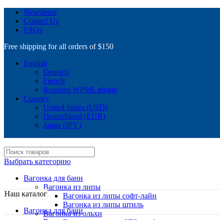
Newsletter
Contact Us
FAQs
Free shipping for all orders of $150
English
Deutsch
French
Requires WPML plugin
Country
United States (USD)
Deutschland (EUR)
Japan (JPY)
Выбрать категорию
Вагонка для бани
Вагонка из липы
Наш каталог
Вагонка из липы софт-лайн
Вагонка из липы штиль
Вагонка для бани
Вагонка из ольхи