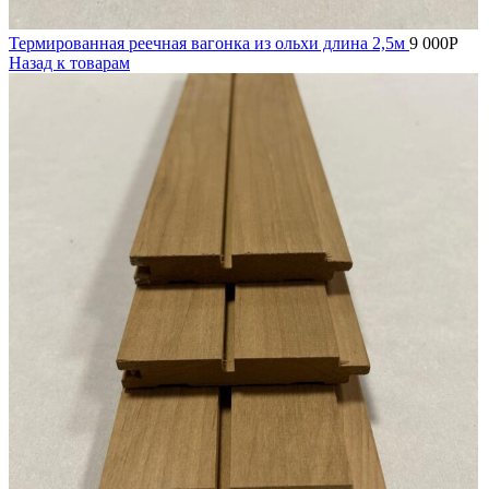
Термированная реечная вагонка из ольхи длина 2,5м
9 000
Р
Назад к товарам