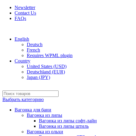
Newsletter
Contact Us
FAQs
Free shipping for all orders of $150
English
Deutsch
French
Requires WPML plugin
Country
United States (USD)
Deutschland (EUR)
Japan (JPY)
Выбрать категорию
Вагонка для бани
Вагонка из липы
Вагонка из липы софт-лайн
Вагонка из липы штиль
Вагонка из ольхи