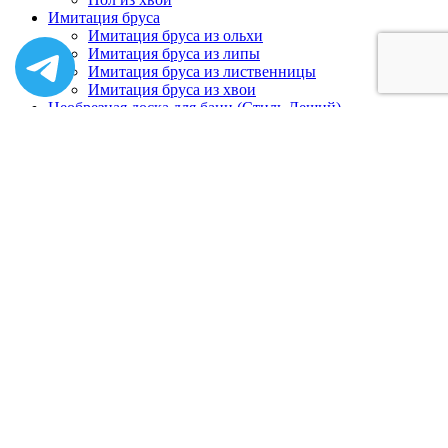
Имитация бруса
Имитация бруса из ольхи
Имитация бруса из липы
Имитация бруса из лиственницы
Имитация бруса из хвои
Необрезная доска для бани (Стиль Леший)
Доска из липы
Доска из ольхи
Доска из кедра
Двери для бани
Стеклянные двери
Деревянные двери
Окна для бани
Погонаж из дерева
Галтель
Плинтус
Раскладка
Наличник
Уголок
Комплектующие для бани
Вентиляция
Освещение
Подголовники
Измерительные приборы