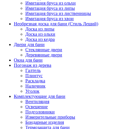
Имитация бруса из ольхи
Имитация бруса из липы
Имитация бруса из лиственницы
Имитация бруса из хвои
Необрезная доска для бани (Стиль Леший)
Доска из липы
Доска из ольхи
Доска из кедра
Двери для бани
Стеклянные двери
Деревянные двери
Окна для бани
Погонаж из дерева
Галтель
Плинтус
Раскладка
Наличник
Уголок
Комплектующие для бани
Вентиляция
Освещение
Подголовники
Измерительные приборы
Бондарные изделия
Термозащита для бани